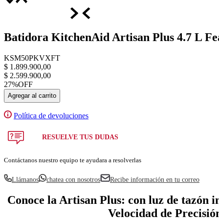
Batidora KitchenAid Artisan Plus 4.7 L Fe
KSM50PKVXFT
$
1
.
899
.
900
,
00
$
2
.
599
.
900
,
00
27%
OFF
Agregar al carrito
Política de devoluciones
RESUELVE TUS DUDAS
Contáctanos nuestro equipo te ayudara a resolverlas
Llámanos
chatea con nosotros
Recibe información en tu correo
Conoce la Artisan Plus: con luz de tazón 
Velocidad de Precisió