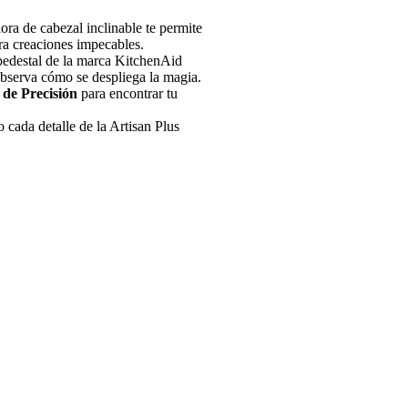
dora de cabezal inclinable te permite
ra creaciones impecables.
 pedestal de la marca KitchenAid
observa cómo se despliega la magia.
 de Precisión
para encontrar tu
 cada detalle de la Artisan Plus
ión personalizada realizada en
 a través de todos los canales