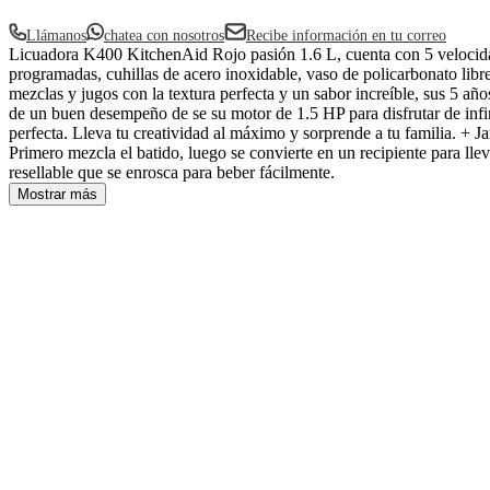
Llámanos
chatea con nosotros
Recibe información en tu correo
Licuadora K400 KitchenAid Rojo pasión 1.6 L, cuenta con 5 velocida
programadas, cuhillas de acero inoxidable, vaso de policarbonato libre
mezclas y jugos con la textura perfecta y un sabor increíble, sus 5 año
de un buen desempeño de se su motor de 1.5 HP para disfrutar de infi
perfecta. Lleva tu creatividad al máximo y sorprende a tu familia. + 
Primero mezcla el batido, luego se convierte en un recipiente para ll
resellable que se enrosca para beber fácilmente.
Mostrar más