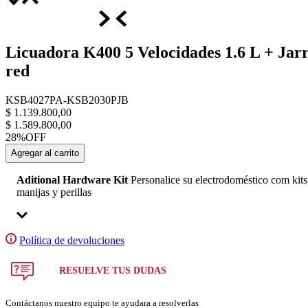
Licuadora K400 5 Velocidades 1.6 L + Jar
red
KSB4027PA-KSB2030PJB
$
1
.
139
.
800
,
00
$
1
.
589
.
800
,
00
28%
OFF
Agregar al carrito
Aditional Hardware Kit
Personalice su electrodoméstico com kits
manijas y perillas
prices
Política de devoluciones
Eliminar
points
RESUELVE TUS DUDAS
price
Contáctanos nuestro equipo te ayudara a resolverlas