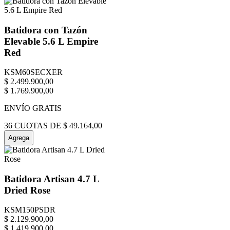
Batidora con Tazón
Elevable 5.6 L Empire
Red
KSM60SECXER
$
2
.
499
.
900
,
00
$
1
.
769
.
900
,
00
ENVÍO GRATIS
36
CUOTAS DE
$
49
.
164
,
00
Agrega
Batidora Artisan 4.7 L
Dried Rose
KSM150PSDR
$
2
.
129
.
900
,
00
$
1
.
419
.
900
,
00