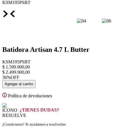
KSM195PSBT
Batidora Artisan 4.7 L Butter
KSM195PSBT
$
1
.
599
.
900
,
00
$
2
.
499
.
900
,
00
36%
OFF
Agregar al carrito
Política de devoluciones
¿TIENES DUDAS?
¡Contáctanos! Te ayudamos a resolverlas