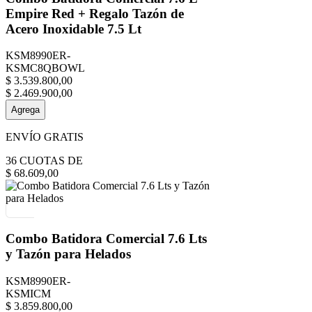
Empire Red + Regalo Tazón de
Acero Inoxidable 7.5 Lt
KSM8990ER-
KSMC8QBOWL
$
3
.
539
.
800
,
00
$
2
.
469
.
900
,
00
Agrega
ENVÍO GRATIS
36
CUOTAS DE
$
68
.
609
,
00
Combo Batidora Comercial 7.6 Lts
y Tazón para Helados
KSM8990ER-
KSMICM
$
3
.
859
.
800
,
00