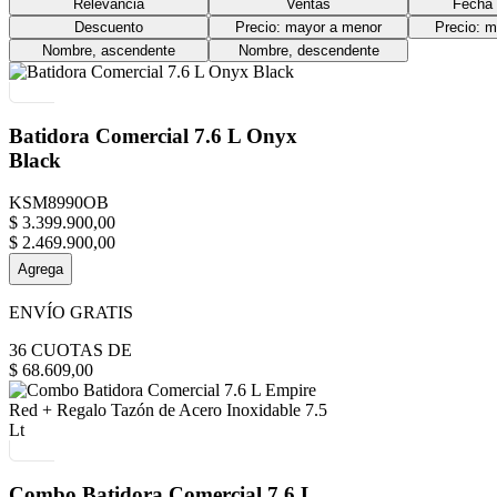
Relevancia
Ventas
Fecha 
Descuento
Precio: mayor a menor
Precio: 
Nombre, ascendente
Nombre, descendente
Batidora Comercial 7.6 L Onyx
Black
KSM8990OB
$
3
.
399
.
900
,
00
$
2
.
469
.
900
,
00
Agrega
ENVÍO GRATIS
36
CUOTAS DE
$
68
.
609
,
00
Combo Batidora Comercial 7.6 L