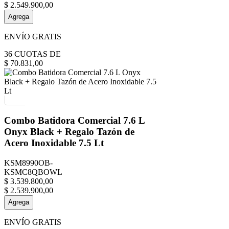
$
2
.
549
.
900
,
00
Agrega
ENVÍO GRATIS
36
CUOTAS DE
$
70
.
831
,
00
Combo Batidora Comercial 7.6 L
Onyx Black + Regalo Tazón de
Acero Inoxidable 7.5 Lt
KSM8990OB-
KSMC8QBOWL
$
3
.
539
.
800
,
00
$
2
.
539
.
900
,
00
Agrega
ENVÍO GRATIS