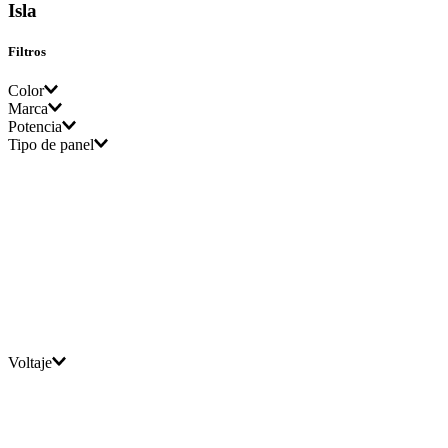
Isla
Filtros
Color
Marca
Potencia
Acero Inoxidable
Tipo de panel
KitchenAid
1019 m3/h
Voltaje